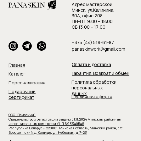
Адрес мастерской:
Минск, ул.Калинина,
30А, офис 208
ПН-ПТ 9:00 – 18:00,
СБ 13:00 – 17:00
+375 (44) 519-61-87
panaskinwork@gmail.com
Оплата и доставка
Главная
Гарантия. Возврат и обмен
Каталог
Политика обработки
Персонализация
персональных
Подарочный
данных
Публичная оферта
сертификат
ООО "Панаскин"
Свидетельство о регистрации выдано 01.11.2024 Минским районным
исполнительным комитетом УНП 693340546
Республика Беларусь, 220081, Минская область, Минский район, с/с
Боровлянский, д. Копище
,
ул. Небесная, д. 7-23