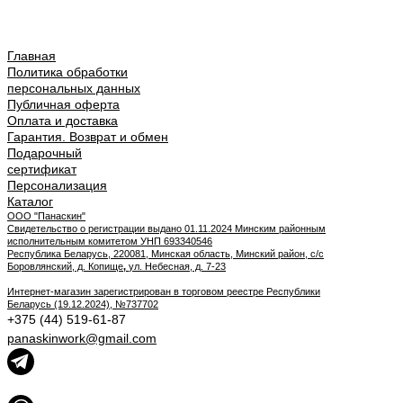
Главная
Политика обработки
персональных данных
Публичная оферта
Оплата и доставка
Гарантия. Возврат и обмен
Подарочный
сертификат
Персонализация
Каталог
ООО "Панаскин"
Свидетельство о регистрации выдано 01.11.2024 Минским районным
исполнительным комитетом УНП 693340546
Республика Беларусь, 220081, Минская область, Минский район, с/с
Боровлянский, д. Копище
,
ул. Небесная, д. 7-23
Интернет-магазин зарегистрирован в торговом реестре Республики
Беларусь (19.12.2024), №737702
+375 (44) 519-61-87
panaskinwork@gmail.com