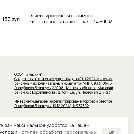
Ориентировочная стоимость
160 byn
в иностранной валюте: 45 € / 4 800 ₽
ООО "Панаскин"
Свидетельство о регистрации выдано 01.11.2024 Минским
районным исполнительным комитетом УНП 693340546
Республика Беларусь, 220081, Минская область, Минский
район, с/с Боровлянский, д. Копище
,
ул. Небесная, д. 7-23
Интернет-магазин зарегистрирован в торговом реестре
Республики Беларусь (19.12.2024), №737702
ть вам максимальное удобство на нашем
 условия
Политики обработки персональных
OK