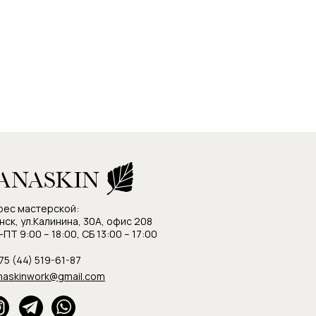
рес мастерской:
нск, ул.Калинина, 30А, офис 208
ПТ 9:00 – 18:00, СБ 13:00 – 17:00
75 (44) 519-61-87
naskinwork@gmail.com